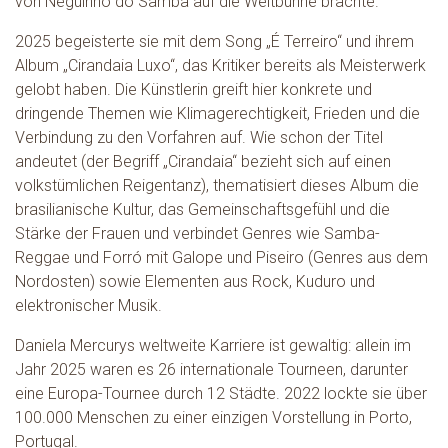
von Neguinho do Samba auf die Weltbühne brachte.
2025 begeisterte sie mit dem Song „É Terreiro“ und ihrem
Album „Cirandaia Luxo“, das Kritiker bereits als Meisterwerk
gelobt haben. Die Künstlerin greift hier konkrete und
dringende Themen wie Klimagerechtigkeit, Frieden und die
Verbindung zu den Vorfahren auf. Wie schon der Titel
andeutet (der Begriff „Cirandaia“ bezieht sich auf einen
volkstümlichen Reigentanz), thematisiert dieses Album die
brasilianische Kultur, das Gemeinschaftsgefühl und die
Stärke der Frauen und verbindet Genres wie Samba-
Reggae und Forró mit Galope und Piseiro (Genres aus dem
Nordosten) sowie Elementen aus Rock, Kuduro und
elektronischer Musik.
Daniela Mercurys weltweite Karriere ist gewaltig: allein im
Jahr 2025 waren es 26 internationale Tourneen, darunter
eine Europa-Tournee durch 12 Städte. 2022 lockte sie über
100.000 Menschen zu einer einzigen Vorstellung in Porto,
Portugal.