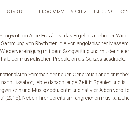
STARTSEITE
PROGRAMM
ARCHIV
ÜBER UNS
KON
ongwriterin Aline Frazão ist das Ergebnis mehrerer Wied
ner Sammlung von Rhythmen, die von angolanischer Massem
e Wiedervereinigung mit dem Songwriting und mit der nie 
rhalb der musikalischen Produktion als Ganzes ausdrückt.
ternationalsten Stimmen der neuen Generation angolanische
nach Lissabon, lebte danach lange Zeit in Spanien und is
ongwriterin und Musikproduzentin und hat vier Alben veröffe
uva“ (2018). Neben ihrer bereits umfangreichen musikalisch