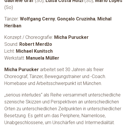
Gabriele Graf
(So),
Luísa Costa Hölzl
(So),
Mario Lopes
(So)
Tänzer:
Wolfgang Cerny
,
Gonçalo Cruzinha
,
Michal
Heriban
Konzept / Choreografie:
Micha Purucker
Sound:
Robert Merdžo
Licht:
Michael Kunitsch
Werkstatt:
Manuela Müller
Micha Purucker
arbeitet seit 30 Jahren als freier
Choreograf, Tänzer, Bewegungstrainer und -Coach.
Homebase und Arbeitsschwerpunkt ist München.
„serious interludes“ als Reihe versammelt unterschiedliche
szenische Skizzen und Perspektiven an unterschiedlichen
Orten zu unterschiedlichen Zeitpunkten in unterschiedlicher
Besetzung. Es geht um das Periphere, Namenlose,
Unabgeschlossene, um Unschärfen und Intermedialität.