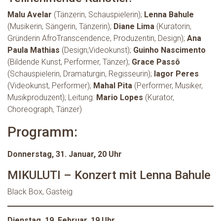
Malu Avelar
(Tänzerin, Schauspielerin);
Lenna Bahule
(Musikerin, Sängerin, Tänzerin);
Diane Lima
(Kuratorin,
Gründerin AfroTranscendence, Produzentin, Design);
Ana
Paula Mathias
(Design;Videokunst);
Guinho Nascimento
(Bildende Kunst, Performer, Tänzer);
Grace Passô
(Schauspielerin, Dramaturgin, Regisseurin);
Iagor Peres
(Videokunst, Performer);
Mahal Pita
(Performer, Musiker,
Musikproduzent); Leitung:
Mario Lopes
(Kurator,
Choreograph, Tänzer)
Programm:
Donnerstag, 31. Januar, 20 Uhr
MIKULUTI – Konzert mit Lenna Bahule
Black Box, Gasteig
Dienstag, 19. Februar, 19 Uhr