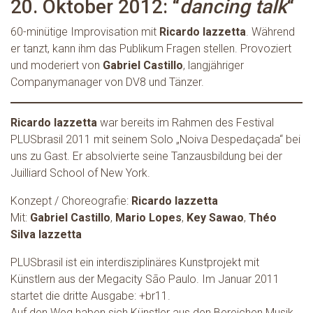
20. Oktober 2012: “
dancing talk
“
60-minütige Improvisation mit
Ricardo Iazzetta
. Während
er tanzt, kann ihm das Publikum Fragen stellen. Provoziert
und moderiert von
Gabriel Castillo
, langjähriger
Companymanager von DV8 und Tänzer.
Ricardo Iazzetta
war bereits im Rahmen des Festival
PLUSbrasil 2011 mit seinem Solo „Noiva Despedaçada“ bei
uns zu Gast. Er absolvierte seine Tanzausbildung bei der
Juilliard School of New York.
Konzept / Choreografie:
Ricardo Iazzetta
Mit:
Gabriel Castillo
,
Mario Lopes
,
Key Sawao
,
Théo
Silva Iazzetta
PLUSbrasil ist ein interdisziplinäres Kunstprojekt mit
Künstlern aus der Megacity São Paulo. Im Januar 2011
startet die dritte Ausgabe: +br11.
Auf den Weg haben sich Künstler aus den Bereichen Musik