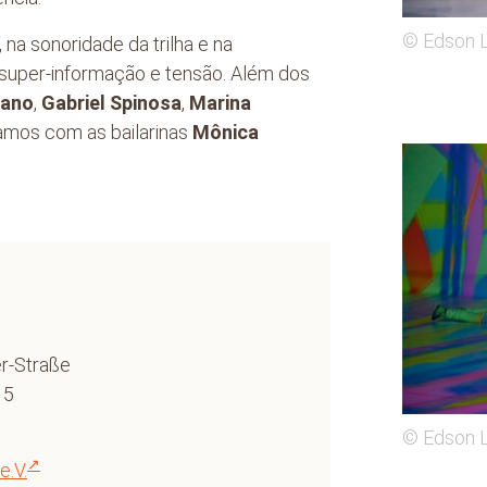
© Edson 
 na sonoridade da trilha e na
 super-informação e tensão. Além dos
iano
,
Gabriel Spinosa
,
Marina
amos com as bailarinas
Mônica
r-Straße
15
© Edson 
.V.