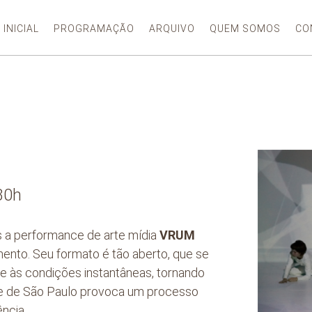
 INICIAL
PROGRAMAÇÃO
ARQUIVO
QUEM SOMOS
CO
30h
 a performance de arte mídia
VRUM
mento. Seu formato é tão aberto, que se
 e às condições instantâneas, tornando
de de
São Paulo
provoca um processo
ncia.