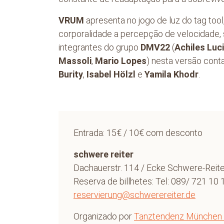
VRUM
apresenta no jogo de luz do tag tool,
corporalidade a percepção de velocidade,
integrantes do grupo
DMV22
(
Achiles Luc
Massoli
,
Mario Lopes
) nesta versão cont
Burity
,
Isabel Hölzl
e
Yamila Khodr
.
Entrada: 15€ / 10€ com desconto
schwere reiter
Dachauerstr. 114 / Ecke Schwere-Reite
Reserva de billhetes: Tel: 089/ 721 10 
reservierung@schwerereiter.de
Organizado por
Tanztendenz München e