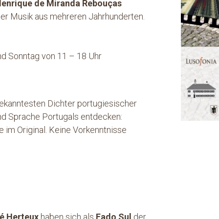
enrique de Miranda Rebouças
her Musik aus mehreren Jahrhunderten.
nd Sonntag von 11 – 18 Uhr
kanntesten Dichter portugiesischer
und Sprache Portugals entdecken:
 im Original. Keine Vorkenntnisse
é Herteux
haben sich als
Fado Sul
der