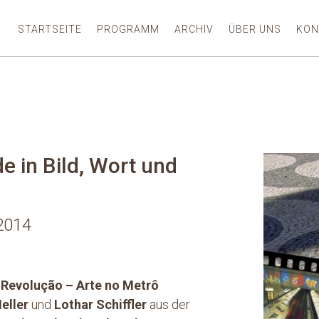
STARTSEITE
PROGRAMM
ARCHIV
ÜBER UNS
KON
 in Bild, Wort und
 2014
 Revolução – Arte no Metrô
eller
und
Lothar Schiffler
aus der