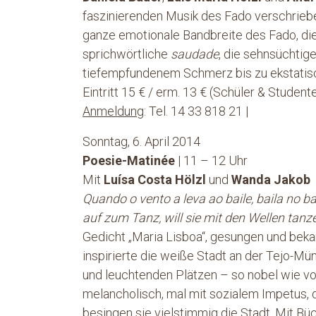
faszinierenden Musik des Fado verschrieb
ganze emotionale Bandbreite des Fado, die 
sprichwörtliche
saudade
, die sehnsüchtig
tiefempfundenem Schmerz bis zu ekstatisc
Eintritt 15 € / erm. 13 € (Schüler & Stude
Anmeldung
: Tel. 14 33 818 21 |
Sonntag, 6. April 2014
Poesie-Matinée
| 11 – 12 Uhr
Mit
Luísa Costa Hölzl
und
Wanda Jakob
Quando o vento a leva ao baile, baila no b
auf zum Tanz, will sie mit den Wellen tanze
Gedicht „Maria Lisboa“, gesungen und beka
inspirierte die weiße Stadt an der Tejo-M
und leuchtenden Plätzen – so nobel wie vol
melancholisch, mal mit sozialem Impetus,
besingen sie vielstimmig die Stadt. Mit Bü