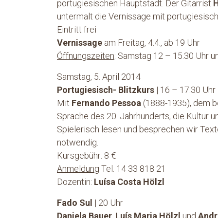
portugiesischen Hauptstadt. Der Gitarrist
H
untermalt die Vernissage mit portugiesisc
Eintritt frei
Vernissage
am Freitag, 4.4., ab 19 Uhr
Öffnungszeiten
: Samstag 12 – 15.30 Uhr u
Samstag, 5. April 2014
Portugiesisch- Blitzkurs
| 16 – 17.30 Uhr
Mit
Fernando Pessoa
(1888-1935), dem be
Sprache des 20. Jahrhunderts, die Kultur 
Spielerisch lesen und besprechen wir Texte
notwendig.
Kursgebühr: 8 €
Anmeldung
Tel. 14 33 818 21
Dozentin:
Luísa Costa Hölzl
Fado Sul
| 20 Uhr
Daniela Bauer
,
Luís Maria Hölzl
und
Andr