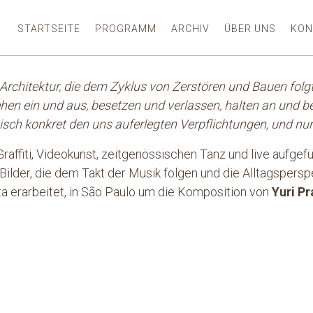
STARTSEITE
PROGRAMM
ARCHIV
ÜBER UNS
KON
rchitektur, die dem Zyklus von Zerstören und Bauen folgt,
ehen ein und aus, besetzen und verlassen, halten an und b
sch konkret den uns auferlegten Verpflichtungen, und nu
affiti, Videokunst, zeitgenössischen Tanz und live aufgef
Bilder, die dem Takt der Musik folgen und die Alltagsper
rta erarbeitet, in São Paulo um die Komposition von
Yuri P