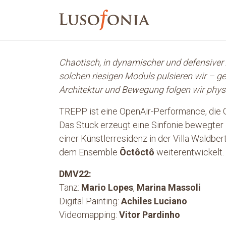
Chaotisch, in dynamischer und defensiver A
solchen riesigen Moduls pulsieren wir – g
Architektur und Bewegung folgen wir physi
TREPP ist eine OpenAir-Performance, die Gr
Das Stück erzeugt eine Sinfonie bewegter 
einer Künstlerresidenz in der Villa Waldbe
dem Ensemble
Ôctôctô
weiterentwickelt.
DMV22:
Tanz:
Mario Lopes
,
Marina Massoli
Digital Painting:
Achiles Luciano
Videomapping:
Vitor Pardinho