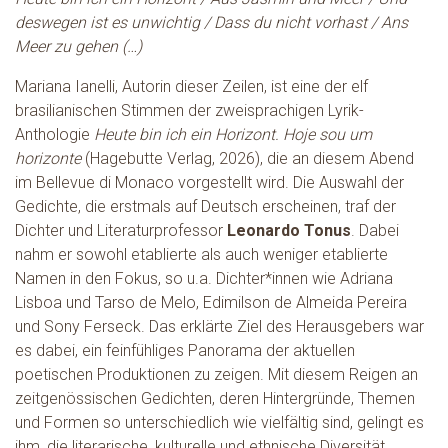
deswegen ist es unwichtig / Dass du nicht vorhast / Ans
Meer zu gehen (…)
Mariana Ianelli, Autorin dieser Zeilen, ist eine der elf
brasilianischen Stimmen der zweisprachigen Lyrik-
Anthologie
Heute bin ich ein Horizont. Hoje sou um
horizonte
(Hagebutte Verlag, 2026), die an diesem Abend
im Bellevue di Monaco vorgestellt wird. Die Auswahl der
Gedichte, die erstmals auf Deutsch erscheinen, traf der
Dichter und Literaturprofessor
Leonardo Tonus
. Dabei
nahm er sowohl etablierte als auch weniger etablierte
Namen in den Fokus, so u.a. Dichter*innen wie Adriana
Lisboa und Tarso de Melo, Edimilson de Almeida Pereira
und Sony Ferseck. Das erklärte Ziel des Herausgebers war
es dabei, ein feinfühliges Panorama der aktuellen
poetischen Produktionen zu zeigen. Mit diesem Reigen an
zeitgenössischen Gedichten, deren Hintergründe, Themen
und Formen so unterschiedlich wie vielfältig sind, gelingt es
ihm, die literarische, kulturelle und ethni­sche Diversität